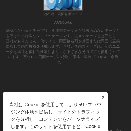
下地不要！両面粘着テープ！
2026/03/05
基材のない両面テープは、不織布テープまたは裏面のないテープと
も呼ばれる特殊なタイプのテープです。従来のテープとは異なり、
基材がありません。代わりに、両面接着剤を片面または両面に直接
塗布して両面接着を形成します。基材レス両面テープは、そのユニ
ークな構造と優れた性能により、さまざまな分野で広く使用されて
います。基材レス両面テープの特徴、用途、製造プロセス、今後
の......
X
当社は Cookie を使用して、より良いブラウ
ジング体験を提供し、サイトのトラフィッ
クを分析し、コンテンツをパーソナライズ
します。このサイトを使用すると、Cookie
Copyright©2023 Yilane（Shanghai）Industrial Co Ltd -PVC Tape、Duct