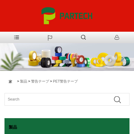
>
製品
>
警告テープ
>
PET警告テープ
家
製品