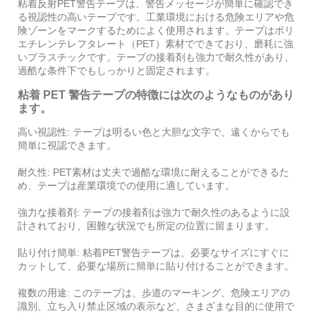
粘着反射PET警告テープは、警告メッセージが簡単に確認でき
る視認性の高いテープです。工業環境における危険エリアや危
険ゾーンをマークするためによく使用されます。テープはポリ
エチレンテレフタレート（PET）素材でできており、磨耗に強
いプラスチックです。テープの接着剤も強力で耐久性があり、
過酷な条件下でもしっかりと固定されます。
粘着 PET 警告テープの特徴には次のようなものがあり
ます。
高い視認性: テープは明るい色と大胆な文字で、遠くからでも
簡単に視認できます。
耐久性: PET素材は丈夫で過酷な環境に耐えることができるた
め、テープは産業環境での使用に適しています。
強力な接着剤: テープの接着剤は強力で耐久性のあるように設
計されており、困難な状況でも所定の位置に留まります。
貼り付け簡単: 粘着PET警告テープは、必要なサイズにすぐに
カットして、必要な場所に簡単に貼り付けることができます。
複数の用途: このテープは、歩道のマーキング、危険エリアの
識別、立ち入り禁止区域の表示など、さまざまな目的に使用で