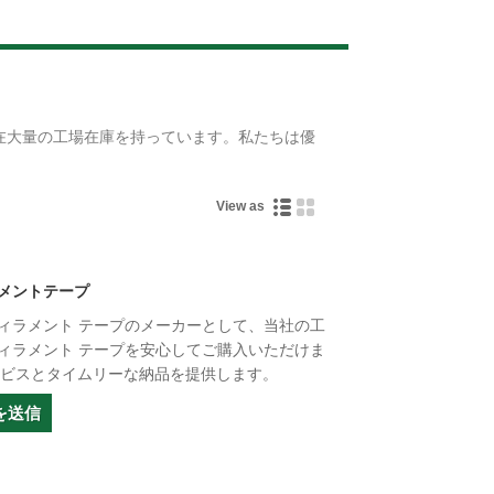
Live
在大量の工場在庫を持っています。私たちは優
View as
メントテープ
ィラメント テープのメーカーとして、当社の工
ィラメント テープを安心してご購入いただけま
ーサービスとタイムリーな納品を提供します。
を送信