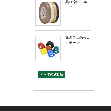
黒PE袋シールテ
ープ
黒の自己融着ゴ
ムテープ
すべての新製品