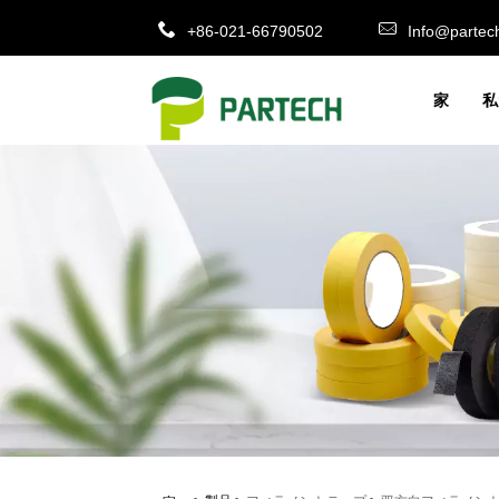
+86-021-66790502
Info@partec
家
私