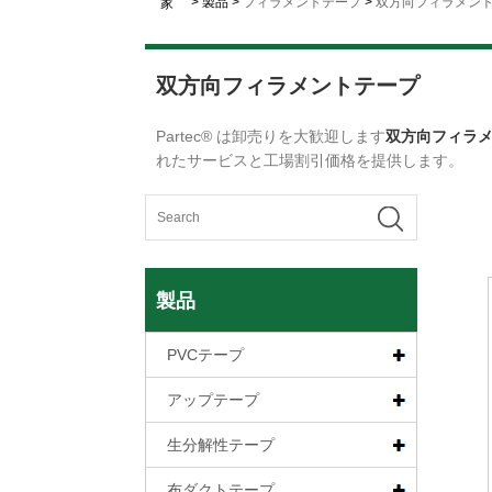
>
製品
>
フィラメントテープ
>
双方向フィラメン
家
双方向フィラメントテープ
Partec® は卸売りを大歓迎します
双方向フィラ
れたサービスと工場割引価格を提供します。
製品
PVCテープ
アップテープ
生分解性テープ
布ダクトテープ