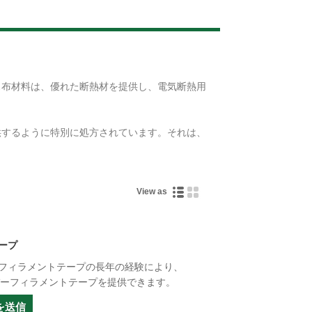
Live
材料は、優れた断熱材を​​提供し、電気断熱用
供するように特別に処方されています。それは、
View as
ープ
フィラメントテープの長年の経験により、
ァイバーフィラメントテープを提供できます。
を送信