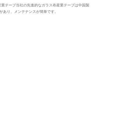
ス布産業テープ当社の先進的なガラス布産業テープは中国製
があり、メンテナンスが簡単です。