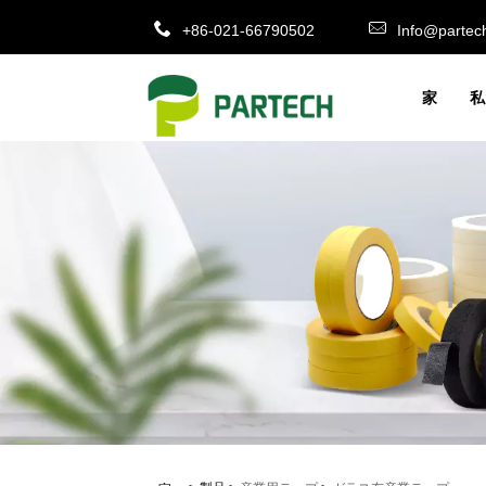
+86-021-66790502
Info@partec
家
私