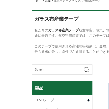
>
製品
>
産業用テープ
>
ガラス布産業テープ
家
ガラス布産業テープ
私たちの
ガラス布産業テープ
航空宇宙、電気、電
途に最適です。航空宇宙産業では、このテープ
このテープで使用される高性能接着剤は、金属
最も要求の厳しい条件でさえ耐えることができ
製品
PVCテープ