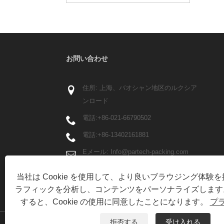
お問い合わせ
住所: 上海、バオシャン地区のルクシア
ンロード
電話:
+86-021-66790502
電話:
+86-13402161881
Eメール:
Info@partech-packing.com
ファックス: +86-021-66790503
当社は Cookie を使用して、より良いブラウジング体験
ラフィックを分析し、コンテンツをパーソナライズします
すると、Cookie の使用に同意したことになります。
プ
拒否する
受け入れる