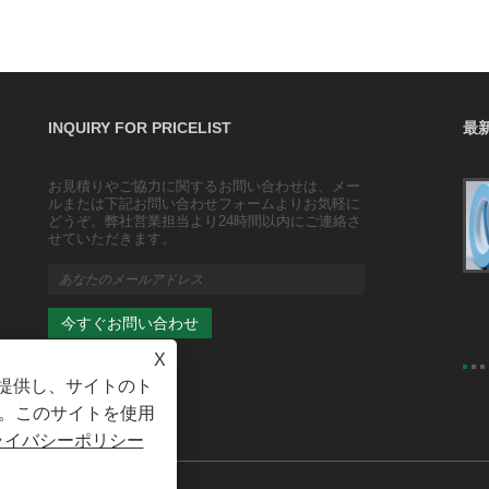
INQUIRY FOR PRICELIST
最
お見積りやご協力に関するお問い合わせは、メー
透明包装・封緘用ダクトテープ/ガムテープ/
ルまたは下記お問い合わせフォームよりお気軽に
幅広テープ
どうぞ。弊社営業担当より24時間以内にご連絡さ
2023/10/25
せていただきます。
透明ラッピング 商品サイズ：幅4.35cm、厚さ2.5cm（ロ
ール厚さ3.5mm含む）
X
を提供し、サイトのト
。このサイトを使用
ライバシーポリシー