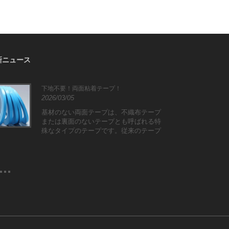
新ニュース
下地不要！両面粘着テープ！
片面
2026/03/05
2026
基材のない両面テープは、不織布テープ
片面
または裏面のないテープとも呼ばれる特
テー
殊なタイプのテープです。従来のテープ
途で
とは異なり、基材がありません。代わり
記事
に、両面接着剤を片面または両面に直接
徴、
塗布して両面接着を形成します。基材レ
しま
ス両面テープは、そのユニークな構造と
優れた性能により、さまざまな分野で広
く使用されています。基材レス両面テー
プの特徴、用途、製造プロセス、今後
の......