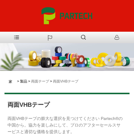
>
製品
>
両面テープ
>
両面VHBテープ
家
両面VHBテープ
両面VHBテープの膨大な選択を見つけてください
Partech®の
中国から。協力を楽しみにして、プロのアフターセールスサ
ービスと適切な価格を提供します。