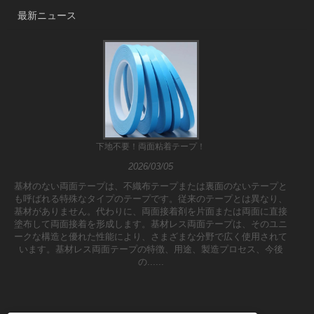
最新ニュース
下地不要！両面粘着テープ！
2026/03/05
基材のない両面テープは、不織布テープまたは裏面のないテープと
も呼ばれる特殊なタイプのテープです。従来のテープとは異なり、
基材がありません。代わりに、両面接着剤を片面または両面に直接
塗布して両面接着を形成します。基材レス両面テープは、そのユニ
ークな構造と優れた性能により、さまざまな分野で広く使用されて
います。基材レス両面テープの特徴、用途、製造プロセス、今後
の......