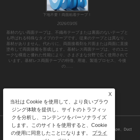
下地不要！両面粘着テープ！
2026/03/05
基材のない両面テープは、不織布テープまたは裏面のないテープと
も呼ばれる特殊なタイプのテープです。従来のテープとは異なり、
基材がありません。代わりに、両面接着剤を片面または両面に直接
塗布して両面接着を形成します。基材レス両面テープは、そのユニ
ークな構造と優れた性能により、さまざまな分野で広く使用されて
います。基材レス両面テープの特徴、用途、製造プロセス、今後
の......
X
当社は Cookie を使用して、より良いブラウ
ジング体験を提供し、サイトのトラフィッ
クを分析し、コンテンツをパーソナライズ
します。このサイトを使用すると、Cookie
Copyright©2023 Yilane（Shanghai）Industrial Co Ltd -PVC Tape、Duct
の使用に同意したことになります。
プライ