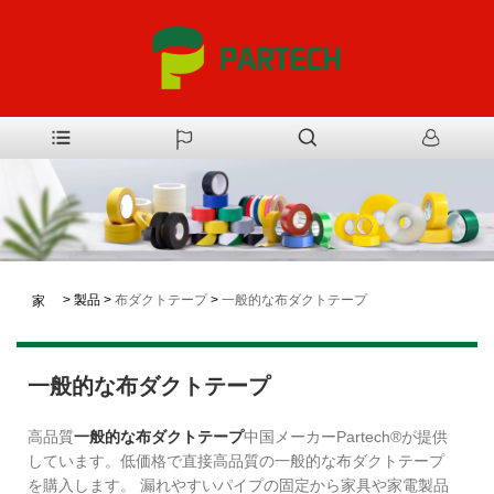
>
製品
>
布ダクトテープ
>
一般的な布ダクトテープ
家
一般的な布ダクトテープ
高品質
一般的な布ダクトテープ
中国メーカーPartech®が提供
しています。低価格で直接高品質の一般的な布ダクトテープ
を購入します。 漏れやすいパイプの固定から家具や家電製品