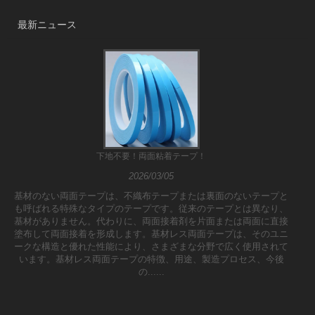
最新ニュース
下地不要！両面粘着テープ！
2026/03/05
基材のない両面テープは、不織布テープまたは裏面のないテープと
も呼ばれる特殊なタイプのテープです。従来のテープとは異なり、
基材がありません。代わりに、両面接着剤を片面または両面に直接
塗布して両面接着を形成します。基材レス両面テープは、そのユニ
ークな構造と優れた性能により、さまざまな分野で広く使用されて
います。基材レス両面テープの特徴、用途、製造プロセス、今後
の......