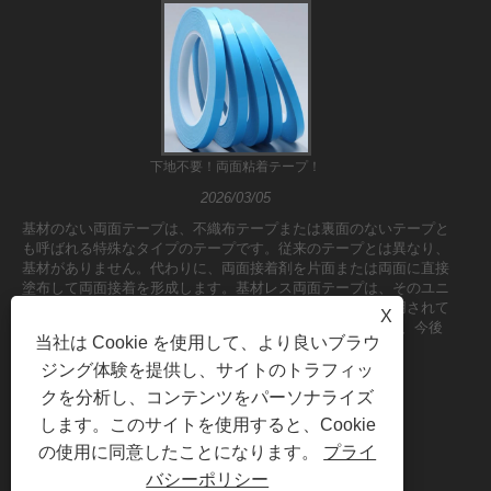
下地不要！両面粘着テープ！
2026/03/05
基材のない両面テープは、不織布テープまたは裏面のないテープと
も呼ばれる特殊なタイプのテープです。従来のテープとは異なり、
基材がありません。代わりに、両面接着剤を片面または両面に直接
塗布して両面接着を形成します。基材レス両面テープは、そのユニ
ークな構造と優れた性能により、さまざまな分野で広く使用されて
X
います。基材レス両面テープの特徴、用途、製造プロセス、今後
当社は Cookie を使用して、より良いブラウ
の......
ジング体験を提供し、サイトのトラフィッ
クを分析し、コンテンツをパーソナライズ
します。このサイトを使用すると、Cookie
の使用に同意したことになります。
プライ
バシーポリシー