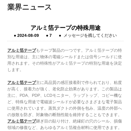
業界ニュース
アルミ箔テープの特殊用途
●
2024-08-09
●
7
●
メッセージを残してください
アルミ箔テープ
もテープ製品の一つです。アルミ箔テープの特
別な用途は、主に物体の電磁シールドまたは信号シールドに使
用されます。その特殊性がアルミ箔テープの特別な用途を決定
します。
アルミ箔テープ
主に高品質の感圧接着剤で作られており、粘度
が高く、接着力が強く、老化防止効果があります。この製品は
主に、PDA、PDP、LCDモニター、ラップトップ、コピー機な
ど、特殊な用途で電磁波シールドが必要なさまざまな電子製品
に使用されています。蒸気ダクトの外側を包み、温度の外部へ
の放散を防ぎ、対象物の断熱性能を維持することもできます。
アルミ箔テープ
継ぎ目の貼り付け、絶縁釘の穴のシール、損傷
領域の修復など、あらゆるアルミ箔複合材料に使用できます。