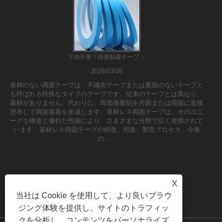
下地不要！両面粘着テープ！
2026/03/05
基材のない両面テープは、不織布テープまたは裏面のないテープと
も呼ばれる特殊なタイプのテープです。従来のテープとは異なり、
基材がありません。代わりに、両面接着剤を片面または両面に直接
塗布して両面接着を形成します。基材レス両面テープは、そのユニ
ークな構造と優れた性能により、さまざまな分野で広く使用されて
います。基材レス両面テープの特徴、用途、製造プロセス、今後
の......
X
当社は Cookie を使用して、より良いブラウ
ジング体験を提供し、サイトのトラフィッ
クを分析し、コンテンツをパーソナライズ